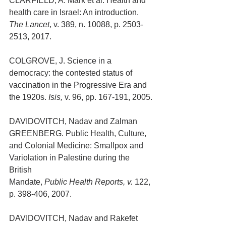
CLARFIELD, A. Mark et al. Health and 
health care in Israel: An introduction. 
The Lancet
, v. 389, n. 10088, p. 2503-
2513, 2017.
COLGROVE, J. Science in a 
democracy: the contested status of 
vaccination in the Progressive Era and 
the 1920s. 
Isis, 
v. 96, pp. 167-191, 2005.
DAVIDOVITCH, Nadav and Zalman 
GREENBERG. Public Health, Culture, 
and Colonial Medicine: Smallpox and 
Variolation in Palestine during the 
British 
Mandate, 
Public Health Reports, v. 
122, 
p. 398-406, 2007.
DAVIDOVITCH, Nadav and Rakefet 