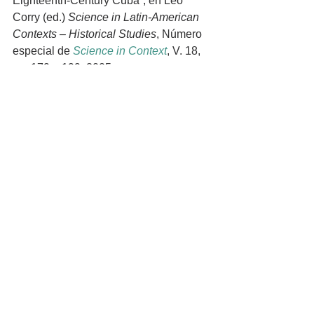
Eighteenth-Century Cuba”, en Leo 
Corry (ed.) 
Science in Latin-American 
Contexts – Historical Studies
, Número 
especial de 
Science in Context
, V. 18, 
pp. 179 – 199, 2005. 
https://doi.org/10.1017/S026988970500
044X
.
MARKS, Shula. What is colonial about 
colonial medicine? And what has 
happened to imperialism and health? 
Social History of Medicine
, v. 10, pp. 
205-219, 1997.
MCNEILL, William H., 
Plagues and 
Peoples
. New York: Doubleday/Anchor, 
1976.
RODRIGUEZ, Julia. Inoculating 